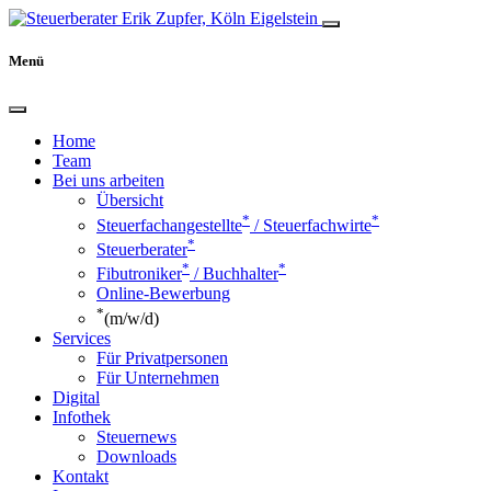
Menü
Home
Team
Bei uns arbeiten
Übersicht
*
*
Steuerfachangestellte
/ Steuerfachwirte
*
Steuerberater
*
*
Fibutroniker
/ Buchhalter
Online-Bewerbung
*
(m/w/d)
Services
Für Privatpersonen
Für Unternehmen
Digital
Infothek
Steuernews
Downloads
Kontakt