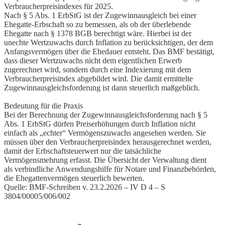
Verbraucherpreisindexes für 2025.
Nach § 5 Abs. 1 ErbStG ist der Zugewinnausgleich bei einer
Ehegatte-Erbschaft so zu bemessen, als ob der überlebende
Ehegatte nach § 1378 BGB berechtigt wäre. Hierbei ist der
unechte Wertzuwachs durch Inflation zu berücksichtigen, der dem
Anfangsvermögen über die Ehedauer entsteht. Das BMF bestätigt,
dass dieser Wertzuwachs nicht dem eigentlichen Erwerb
zugerechnet wird, sondern durch eine Indexierung mit dem
Verbraucherpreisindex abgebildet wird. Die damit ermittelte
Zugewinnausgleichsforderung ist dann steuerlich maßgeblich.
Bedeutung für die Praxis
Bei der Berechnung der Zugewinnausgleichsforderung nach § 5
Abs. 1 ErbStG dürfen Preiserhöhungen durch Inflation nicht
einfach als „echter“ Vermögenszuwachs angesehen werden. Sie
müssen über den Verbraucherpreisindex herausgerechnet werden,
damit der Erbschaftsteuerwert nur die tatsächliche
Vermögensmehrung erfasst. Die Übersicht der Verwaltung dient
als verbindliche Anwendungshilfe für Notare und Finanzbehörden,
die Ehegattenvermögen steuerlich bewerten.
Quelle: BMF-Schreiben v. 23.2.2026 – IV D 4 – S
3804/00005/006/002