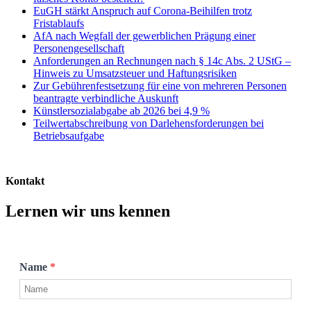
EuGH stärkt Anspruch auf Corona-Beihilfen trotz
Fristablaufs
AfA nach Wegfall der gewerblichen Prägung einer
Personengesellschaft
Anforderungen an Rechnungen nach § 14c Abs. 2 UStG –
Hinweis zu Umsatzsteuer und Haftungsrisiken
Zur Gebührenfestsetzung für eine von mehreren Personen
beantragte verbindliche Auskunft
Künstlersozialabgabe ab 2026 bei 4,9 %
Teilwertabschreibung von Darlehensforderungen bei
Betriebsaufgabe
Kontakt
Lernen wir uns kennen
Name
*