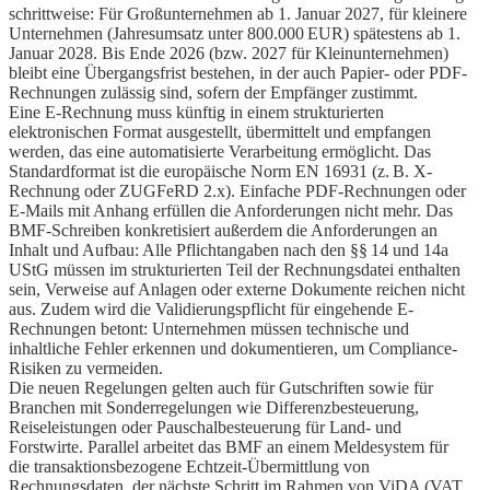
schrittweise: Für Großunternehmen ab 1. Januar 2027, für kleinere
Unternehmen (Jahresumsatz unter 800.000 EUR) spätestens ab 1.
Januar 2028. Bis Ende 2026 (bzw. 2027 für Kleinunternehmen)
bleibt eine Übergangsfrist bestehen, in der auch Papier- oder PDF-
Rechnungen zulässig sind, sofern der Empfänger zustimmt.
Eine E-Rechnung muss künftig in einem strukturierten
elektronischen Format ausgestellt, übermittelt und empfangen
werden, das eine automatisierte Verarbeitung ermöglicht. Das
Standardformat ist die europäische Norm EN 16931 (z. B. X-
Rechnung oder ZUGFeRD 2.x). Einfache PDF-Rechnungen oder
E-Mails mit Anhang erfüllen die Anforderungen nicht mehr. Das
BMF-Schreiben konkretisiert außerdem die Anforderungen an
Inhalt und Aufbau: Alle Pflichtangaben nach den §§ 14 und 14a
UStG müssen im strukturierten Teil der Rechnungsdatei enthalten
sein, Verweise auf Anlagen oder externe Dokumente reichen nicht
aus. Zudem wird die Validierungspflicht für eingehende E-
Rechnungen betont: Unternehmen müssen technische und
inhaltliche Fehler erkennen und dokumentieren, um Compliance-
Risiken zu vermeiden.
Die neuen Regelungen gelten auch für Gutschriften sowie für
Branchen mit Sonderregelungen wie Differenzbesteuerung,
Reiseleistungen oder Pauschalbesteuerung für Land- und
Forstwirte. Parallel arbeitet das BMF an einem Meldesystem für
die transaktionsbezogene Echtzeit-Übermittlung von
Rechnungsdaten, der nächste Schritt im Rahmen von ViDA (VAT