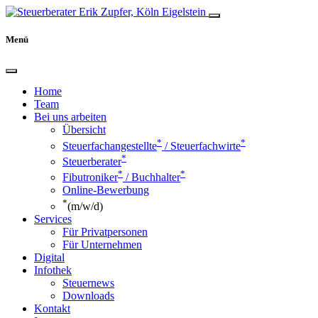
Menü
Home
Team
Bei uns arbeiten
Übersicht
*
*
Steuerfachangestellte
/ Steuerfachwirte
*
Steuerberater
*
*
Fibutroniker
/ Buchhalter
Online-Bewerbung
*
(m/w/d)
Services
Für Privatpersonen
Für Unternehmen
Digital
Infothek
Steuernews
Downloads
Kontakt