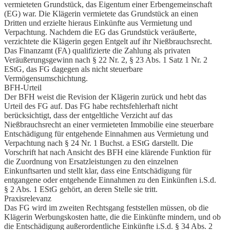
vermieteten Grundstück, das Eigentum einer Erbengemeinschaft
(EG) war. Die Klägerin vermietete das Grundstück an einen
Dritten und erzielte hieraus Einkünfte aus Vermietung und
Verpachtung. Nachdem die EG das Grundstück veräußerte,
verzichtete die Klägerin gegen Entgelt auf ihr Nießbrauchsrecht.
Das Finanzamt (FA) qualifizierte die Zahlung als privaten
Veräußerungsgewinn nach § 22 Nr. 2, § 23 Abs. 1 Satz 1 Nr. 2
EStG, das FG dagegen als nicht steuerbare
Vermögensumschichtung.
BFH-Urteil
Der BFH weist die Revision der Klägerin zurück und hebt das
Urteil des FG auf. Das FG habe rechtsfehlerhaft nicht
berücksichtigt, dass der entgeltliche Verzicht auf das
Nießbrauchsrecht an einer vermieteten Immobilie eine steuerbare
Entschädigung für entgehende Einnahmen aus Vermietung und
Verpachtung nach § 24 Nr. 1 Buchst. a EStG darstellt. Die
Vorschrift hat nach Ansicht des BFH eine klärende Funktion für
die Zuordnung von Ersatzleistungen zu den einzelnen
Einkunftsarten und stellt klar, dass eine Entschädigung für
entgangene oder entgehende Einnahmen zu den Einkünften i.S.d.
§ 2 Abs. 1 EStG gehört, an deren Stelle sie tritt.
Praxisrelevanz
Das FG wird im zweiten Rechtsgang feststellen müssen, ob die
Klägerin Werbungskosten hatte, die die Einkünfte mindern, und ob
die Entschädigung außerordentliche Einkünfte i.S.d. § 34 Abs. 2