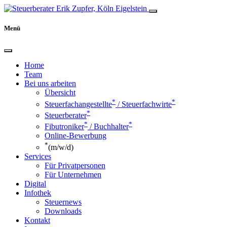
Menü
Home
Team
Bei uns arbeiten
Übersicht
*
*
Steuerfachangestellte
/ Steuerfachwirte
*
Steuerberater
*
*
Fibutroniker
/ Buchhalter
Online-Bewerbung
*
(m/w/d)
Services
Für Privatpersonen
Für Unternehmen
Digital
Infothek
Steuernews
Downloads
Kontakt