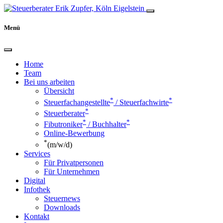
Menü
Home
Team
Bei uns arbeiten
Übersicht
*
*
Steuerfachangestellte
/ Steuerfachwirte
*
Steuerberater
*
*
Fibutroniker
/ Buchhalter
Online-Bewerbung
*
(m/w/d)
Services
Für Privatpersonen
Für Unternehmen
Digital
Infothek
Steuernews
Downloads
Kontakt