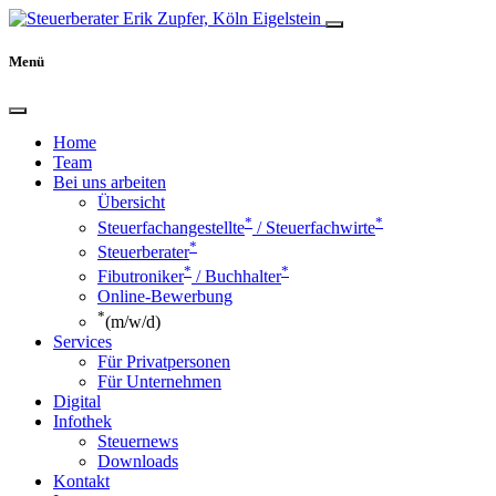
Menü
Home
Team
Bei uns arbeiten
Übersicht
*
*
Steuerfachangestellte
/ Steuerfachwirte
*
Steuerberater
*
*
Fibutroniker
/ Buchhalter
Online-Bewerbung
*
(m/w/d)
Services
Für Privatpersonen
Für Unternehmen
Digital
Infothek
Steuernews
Downloads
Kontakt